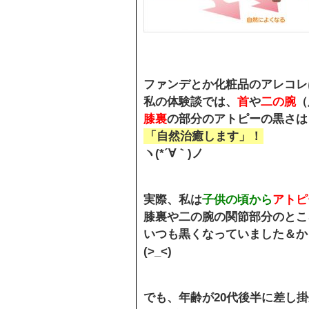
ファンデとか化粧品のアレコレ
私の体験談では、
首
や
二の腕
（
膝裏
の部分のアトピーの黒さは
「自然治癒します」！
ヽ(*´∀｀)ノ
実際、私は
子供の頃から
アトピ
膝裏や二の腕の関節部分のとこ
いつも黒くなっていました＆か
(>_<)
でも、年齢が20代後半に差し