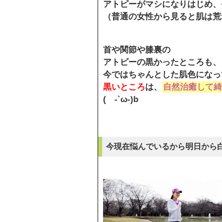
アトピーがマシになりはじめ、
（普通の女性から見ると肌は荒
首や関節や膝裏の
アトピーの黒かったところも、
今ではちゃんとした肌色になっ
黒いところ
は、
自然治癒して綺
( -`ω-)b
今現在悩んでいるから明日から白く