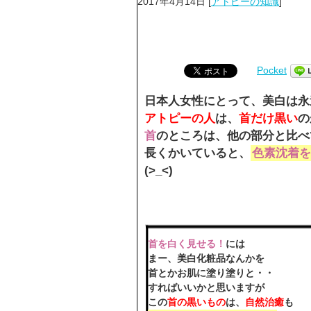
2017年4月14日
[
アトピーの知識
]
Pocket
日本人女性にとって、美白は永
アトピーの人
は、
首だけ黒い
の
首
のところは、他の部分と比べ
長くかいていると、
色素沈着を
(>_<)
首を白く見せる！
には
まー、美白化粧品なんかを
首とかお肌に塗り塗りと・・
すればいいかと思いますが
この
首の黒いもの
は、
自然治癒
も