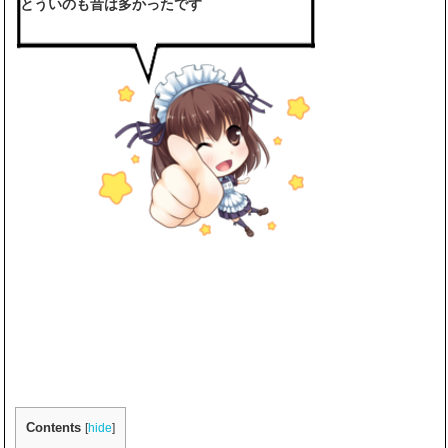
とういのも昔は多かったです
Contents
[
hide
]