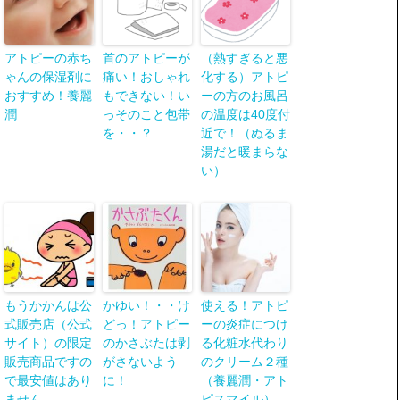
アトピーの赤ち
首のアトピーが
（熱すぎると悪
ゃんの保湿剤に
痛い！おしゃれ
化する）アトピ
おすすめ！養麗
もできない！い
ーの方のお風呂
潤
っそのこと包帯
の温度は40度付
を・・？
近で！（ぬるま
湯だと暖まらな
い）
もうかかんは公
かゆい！・・け
使える！アトピ
式販売店（公式
どっ！アトピー
ーの炎症につけ
サイト）の限定
のかさぶたは剥
る化粧水代わり
販売商品ですの
がさないよう
のクリーム２種
で最安値はあり
に！
（養麗潤・アト
ません
ピスマイル）