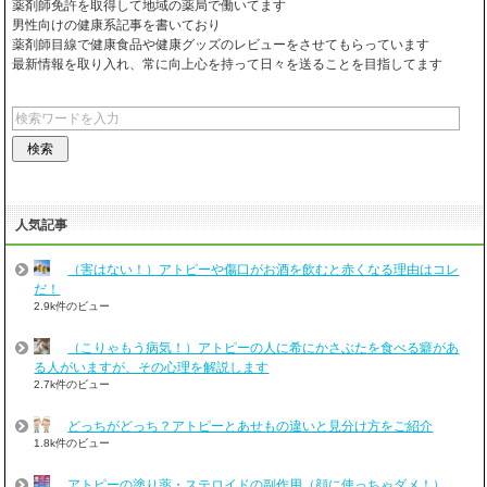
薬剤師免許を取得して地域の薬局で働いてます
男性向けの健康系記事を書いており
薬剤師目線で健康食品や健康グッズのレビューをさせてもらっています
最新情報を取り入れ、常に向上心を持って日々を送ることを目指してます
人気記事
（害はない！）アトピーや傷口がお酒を飲むと赤くなる理由はコレ
だ！
2.9k件のビュー
（こりゃもう病気！）アトピーの人に希にかさぶたを食べる癖があ
る人がいますが、その心理を解説します
2.7k件のビュー
どっちがどっち？アトピーとあせもの違いと見分け方をご紹介
1.8k件のビュー
アトピーの塗り薬・ステロイドの副作用（顔に使っちゃダメ！）