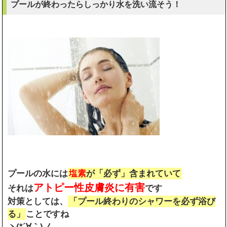
プールが終わったらしっかり水を洗い流そう！
プールの水には
塩素
が「必ず」含まれていて
アトピー性皮膚炎に有害
それは
です
対策としては、
「プール終わりのシャワーを必ず浴び
る」
ことですね
ヽ(*´∀｀)ノ