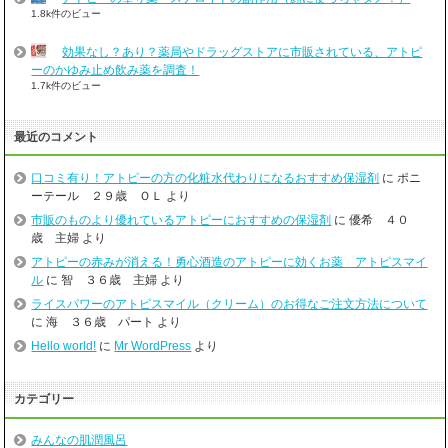
1.8k件のビュー
効果なし？あり？薬局やドラッグストアに市販されている、アトピ
ーのかゆみ止め飲み薬を調査！
1.7k件のビュー
最近のコメント
口コミ有り！アトピーの方の化粧水代わりになるおすすめ保湿剤
に
ポニ
ーテール ２９歳 ＯＬ
より
市販のものより優れているアトピーにおすすめの保湿剤
に
優希 ４０
歳 主婦
より
アトピーの赤みが消える！勇心酒造のアトピーに効くお薬 アトピスマイ
ル
に
智 ３６歳 主婦
より
ライスパワーのアトピスマイル（クリーム）のお得なご注文方法について
に
海 ３６歳 パート
より
Hello world!
に
Mr WordPress
より
カテゴリー
みんなの肌潤風呂