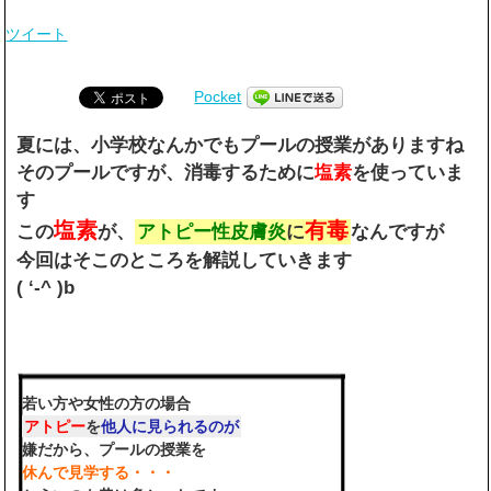
ツイート
Pocket
夏には、小学校なんかでもプールの授業がありますね
そのプールですが、消毒するために
塩素
を使っていま
す
塩素
有毒
この
が、
アトピー性皮膚炎
に
なんですが
今回はそこのところを解説していきます
( ‘-^ )b
若い方や女性の方の場合
アトピー
を
他人に見られるのが
嫌だから、プールの授業を
休んで見学する・・・