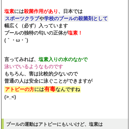
塩素
には
殺菌作用があり
、日本では
スポーツクラブ
や
学校のプールの殺菌剤として
幅広く（必ず）入っています
プールの独特の匂いの正体が
塩素！
(｀・ω・´)
言ってみれば、
塩素入りの水のなかで
泳いでいるようなものです
もちろん、害は比較的少ないので
普通の人は安全に泳ぐことができますが
有毒
アトピーの方
には
なんですね
(>_<)
プールの運動はアトピーにもいいけど、塩素は