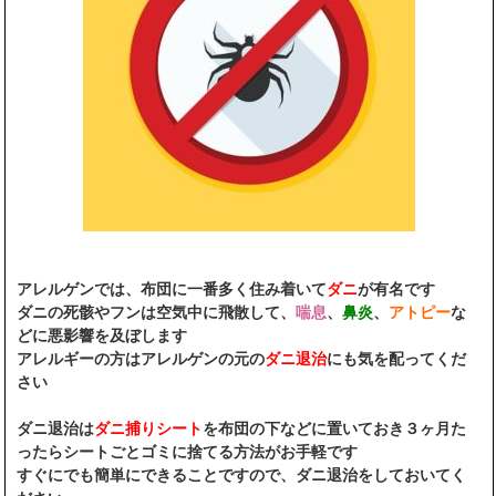
アレルゲンでは、布団に一番多く住み着いて
ダニ
が有名です
ダニの死骸やフンは空気中に飛散して、
喘息
、
鼻炎
、
アトピー
な
どに悪影響を及ぼします
アレルギーの方はアレルゲンの元の
ダニ退治
にも気を配ってくだ
さい
ダニ退治は
ダニ捕りシート
を布団の下などに置いておき３ヶ月た
ったらシートごとゴミに捨てる方法がお手軽です
すぐにでも簡単にできることですので、ダニ退治をしておいてく