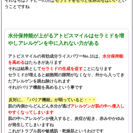
それならばアトピーの方は
セラミドをもっと生み出せばいい
とい
うことですね
水分保持能が上がるアトピスマイルはセラミドを増
やしアレルゲンを中に入れない力がある
アトピスマイルの有効成分ライスパワーNo.11は、
水分保持能
を高める
はたらきがあります
それは結果として
セラミドの生成を促す
ことになります
セラミドが増えると細胞間の隙間がなくなり、外から入ってき
たアレルゲンを跳ね除けられます
それがバリア機能を高めるという事です
反対に、「バリア機能」が弱っていると・・・
肌の内側からどんどん水分が逃げ
アレルゲンが肌の中へ侵入し
やすくなってしまいます
肌の中へアレルゲンが侵入すると、炎症が起き、赤みやかゆみ
が発生してしまいますね
これがトラブル肌や敏感肌・乾燥肌というわけです