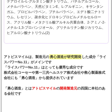
テアロイル-L-グルタミン酸ナトリウム、バチルアルコール、
メチルパラベン、天然ビタミンE、L-アルギニン、キサンタン
ガム、プロピルパラベン、ブチルパラベン、エデト酸二ナトリ
ウム、L-セリン、疎水化ヒドロキシプロピルメチルセルロー
ス、アクリル酸・メタクリル酸アルキル共重合体、2-アミノ-2-
メチル-1,3-プロパンジオール、グリチルリチン酸ジカリウム、
ヒアルロン酸ナトリウム(2)
アトピスマイルは、製造元の
勇心酒造が研究開発
した成分「ライ
スパワーNo.11」がメインです
「ライスパワーNo.11」はとっても優秀な成分です
株式会社コーセーや第一三共ヘルスケア株式会社や救心製薬株式
会社にも「勇心酒造」から提供されています
「勇心酒造」とは
アトピスマイル
の
開発製造元
の四国に本社のあ
る会社です