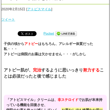
2020年2月15日
[
アトピスマイル
]
ツイート
Pocket
子供の頃から
アトピー
はもちろん、アレルギー体質だった
私・・・
アトピーは病院のお薬は欠かせません・・・がしかし
アトピー肌が、
完治
するように思いっきり
努力する
こ
とは必須だったと後で感じました
「アトピスマイル」クリームは、
非ステロイド
でお肌が本来持
っている機能を回復させ、