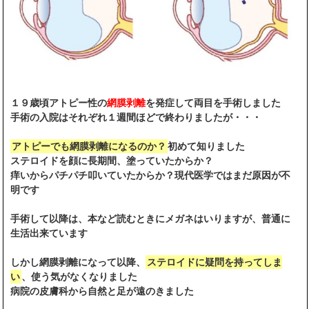
１９歳頃アトピー性の
網膜剥離
を発症して両目を手術しました
手術の入院はそれぞれ１週間ほどで終わりましたが・・・
アトピーでも網膜剥離になるのか？
初めて知りました
ステロイドを顔に長期間、塗っていたからか？
痒いからパチパチ叩いていたからか？現代医学ではまだ原因が不
明です
手術して以降は、本など読むときにメガネはいりますが、普通に
生活出来ています
しかし網膜剥離になって以降、
ステロイドに疑問を持ってしま
い
、使う気がなくなりました
病院の皮膚科から自然と足が遠のきました