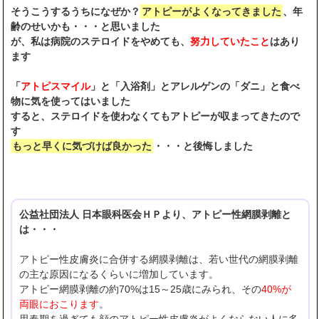
そうこうするうちになぜか？
アトピーがよくなってきました
、年
齢のせいかも・・・と思いました
が、私は病院のステロイドをやめても、
努力していたこと
はあり
ます
「
アトピスマイル
」と「入浴剤」とアレルゲンの「ダニ」と食べ
物に気を使ってはいました
すると、ステロイドを使わなくてもアトピーが収まってきたので
す
もっと早くに気づけば良かった
・・・と後悔しました
公益社団法人 日本眼科医会ＨＰより、アトピー性網膜剥離と
は・・・
アトピー性皮膚炎に合併する網膜剥離は、若い世代の網膜剥離
の主な原因になるくらいに増加しています。
アトピー網膜剥離の約70%は15～25歳にみられ、その
40%が
両眼におこります
。
思春期を過ぎても顔のアトピー性皮膚炎がよくならない人に多