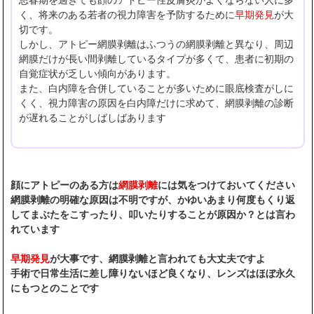
く、将来のある若者の視力障害を予防するために
早期発見
が大
切です。
しかし、アトピー網膜剥離はふつうの網膜剥離と異なり、周辺
網膜だけが長い間剥離しているタイプが多くて、患者に初期の
自覚症状が乏しい傾向があります。
また、白内障を合併していることが多いために眼底検査がしに
くく、視力障害の原因を白内障だけに求めて、網膜剥離の診断
が遅れることがしばしばあります
顔にアトピーのある方は
網膜剥離
には気をつけておいてください
網膜剥離の明確な原因は不明ですが、かゆいあまり何度もくり返
してまぶたをこすったり、叩いたりすることが原因か？とは言わ
れています
早期発見
が大事です、網膜剥離と言われても大丈夫ですよ
手術で日常生活に差し障りないほど良くなり、レンズはほぼ永久
にもつとのことです