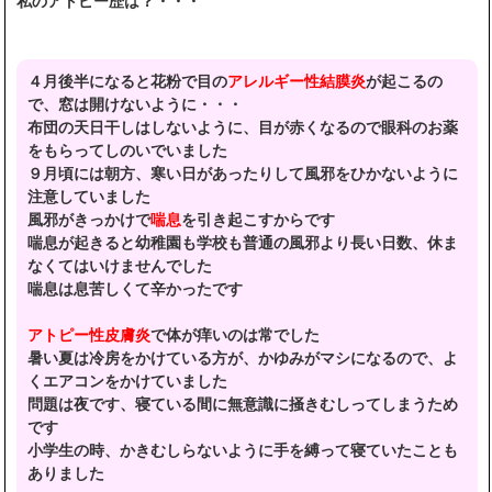
私のアトピー歴は？・・・
４月後半になると花粉で目の
アレルギー性結膜炎
が起こるの
で、窓は開けないように・・・
布団の天日干しはしないように、目が赤くなるので眼科のお薬
をもらってしのいでいました
９月頃には朝方、寒い日があったりして風邪をひかないように
注意していました
風邪がきっかけで
喘息
を引き起こすからです
喘息が起きると幼稚園も学校も普通の風邪より長い日数、休ま
なくてはいけませんでした
喘息は息苦しくて辛かったです
アトピー性皮膚炎
で体が痒いのは常でした
暑い夏は冷房をかけている方が、かゆみがマシになるので、よ
くエアコンをかけていました
問題は夜です、寝ている間に無意識に掻きむしってしまうため
です
小学生の時、かきむしらないように手を縛って寝ていたことも
ありました