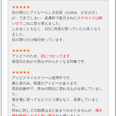
★★★★★
目の周りにアトピーらしき症状（かゆみ、がさがさ）
が」できてしまい、皮膚科で処方された
ステロイドは怖
いので
これに切り替えました。
しみることもなく、1日に何度が塗っていたら良くなり
ました。
目の周りだけ毎日使っています。
★★★★★
アトピーのため、
顔につかってます
。
保湿力があがり肌もやわらかくなる印象です。
★★★★★
アトピスマイルクリーム使用中です。
腕と首のみ、軽度のアトピーがあります。
現在妊娠中で、痒みの部位に塗れるものを探していまし
た。
掻き傷に塗ってもヒリヒリ感もなく、改善していまし
た。
痒みに対しての効果はまだあまりわかりませんが、
掻き
傷や乾燥にとても良い商品
だと感じました。