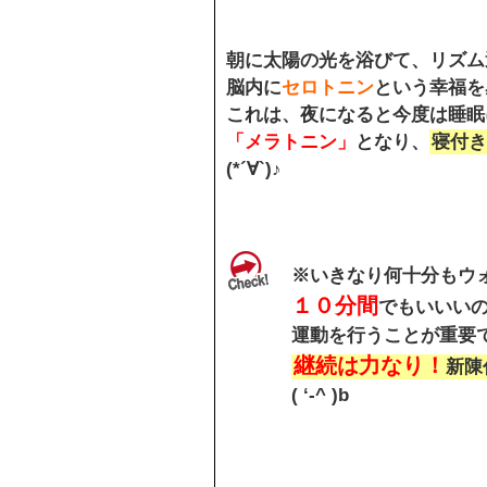
朝に太陽の光を浴びて、リズム
脳内に
セロトニン
という幸福を
これは、夜になると今度は睡眠
「メラトニン」
となり、
寝付き
(*´∀`)♪
※いきなり何十分もウ
１０分間
でもいいい
運動を行うことが重要
継続は力なり！
新陳
( ‘-^ )b