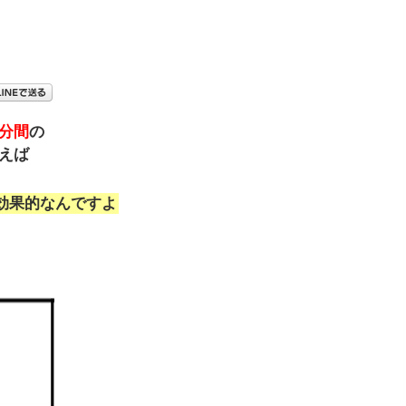
分間
の
えば
効果的なんですよ