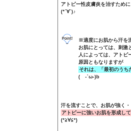
アトピー性皮膚炎を治すために
(*´∀`)♪
※適度にお肌から汗を
お肌にとっては、刺激
人によっては、アトピ
原因ともなりますが
それは、「最初のうち
( -`ω-)b
汗を流すことで、お肌が強く・
アトピーに強いお肌を形成して
(*≧∀≦*)