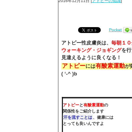
2016年12月11日
[
アトピーの知識
]
Pocket
アトピー性皮膚炎は、
毎朝１０
ウォーキング・ジョギング
を行
見違えるように良くなる！
アトピー
有酸素運動
には
が
( ‘-^ )b
アトピー
と
有酸素運動
の
関係性をご紹介します
汗を流すことは
、健康には
とっても良いんですよ