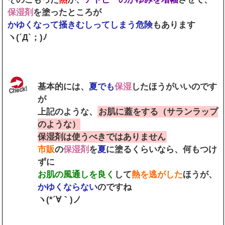
保湿剤
を塗ったところが
かゆくなって掻きむしってしまう危険
もあります
ヽ(´Д`；)ﾉ
基本的には、
夏でも
保湿
したほうがいいのです
が
上記のような、
お肌に蓋をする（サランラップ
のような）
保湿剤は使うべきではありません
市販
の
保湿剤
を
夏
に塗るくらいなら、何もつけ
ずに
お肌の風通しを良く
して
熱を逃がした
ほうが、
かゆくならない
のですね
ヽ(*´∀｀)ノ