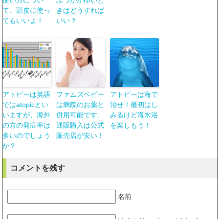
使い方につい
ぶつがかゆいと
て、頭皮に使っ
きはどうすれば
てもいいよ！
いい？
アトピーは英語
ファムズベビー
アトピーは海で
ではatopicとい
は病院のお薬と
治せ！最初はし
いますが、海外
併用可能です、
みるけど海水浴
の方の発症率は
通販購入は公式
を楽しもう！
多いのでしょう
販売店が安い！
か？
コメントを残す
名前