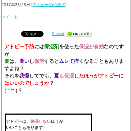
2017年2月25日
[
アトピーの治療法
]
ツイート
Pocket
アトピー予防
には
保湿剤
を使った
保湿が有効
なのです
が
夏
は、
暑い
し
保湿
すると
ムレて痒く
なることもありま
すよね？
それを
我慢
してでも、
夏
も
保湿
したほうがアトピーに
はいいのでしょうか
？
( ‘-‘* )？
アトピー
は、
保湿しない
ほうが
いいこともあります