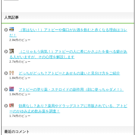
人気記事
（害はない！）アトピーや傷口がお酒を飲むと赤くなる理由はコレ
だ！
2.9k件のビュー
（こりゃもう病気！）アトピーの人に希にかさぶたを食べる癖があ
る人がいますが、その心理を解説します
2.7k件のビュー
どっちがどっち？アトピーとあせもの違いと見分け方をご紹介
1.8k件のビュー
アトピーの塗り薬・ステロイドの副作用（顔に使っちゃダメ！）
1.8k件のビュー
効果なし？あり？薬局やドラッグストアに市販されている、アトピ
ーのかゆみ止め飲み薬を調査！
1.7k件のビュー
最近のコメント