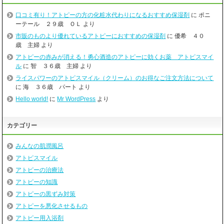
口コミ有り！アトピーの方の化粧水代わりになるおすすめ保湿剤
に
ポニ
ーテール ２９歳 ＯＬ
より
市販のものより優れているアトピーにおすすめの保湿剤
に
優希 ４０
歳 主婦
より
アトピーの赤みが消える！勇心酒造のアトピーに効くお薬 アトピスマイ
ル
に
智 ３６歳 主婦
より
ライスパワーのアトピスマイル（クリーム）のお得なご注文方法について
に
海 ３６歳 パート
より
Hello world!
に
Mr WordPress
より
カテゴリー
みんなの肌潤風呂
アトピスマイル
アトピーの治療法
アトピーの知識
アトピーの黒ずみ対策
アトピーを悪化させるもの
アトピー用入浴剤