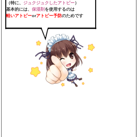
（特に、
ジュクジュクしたアトピー
）
基本的には、
保湿剤
を使用するのは
軽いアトピー
or
アトピー予防
のためです