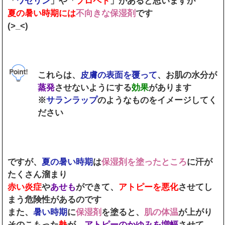
「
ワセリン
」や「
プロペト
」があると思いますが
夏の暑い時期には
不向きな保湿剤
です
(>_<)
これらは、
皮膚の表面を覆って
、お肌の水分が
蒸発
させないようにする
効果
があります
※
サランラップ
のようなものをイメージしてく
ださい
ですが、
夏の暑い時期
は
保湿剤を塗ったところ
に汗が
たくさん溜まり
赤い炎症
や
あせも
ができて、
アトピーを悪化
させてし
まう危険性があるのです
また、
暑い時期
に
保湿剤
を塗ると、
肌の体温
が上がり
そのこもった
熱
が、
アトピーのかゆみを増幅
させて、