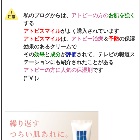
私のブログからは、
アトピーの方の
お肌を強く
する
アトピスマイル
がよく購入されています
アトピスマイル
は、
アトピー治療
＆
予防
の保湿
効果のあるクリームで
その
効果
と
成分
が
評価
されて、テレビの報道ス
テーションにも紹介されたことがある
アトピーの方に人気の保湿剤
です
(*´∀`)♪