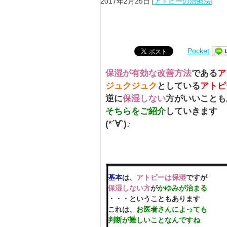
2017年2月25日
[
アトピーの治療法
]
Pocket
保湿が有効な改善方法
である
ア
ジュクジュク
としている
アトピ
逆に
保湿しない
方がいいことも
そちらをご紹介
していきます
(*´∀`)♪
基本
は、
アトピーは保湿
ですが
保湿しない方
が
かゆみが治まる
・・・ということもあります
これは、
お医者さんによっても
判断が難しいことなんですね