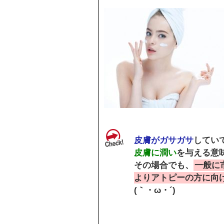
皮膚がガサガサ
してい
皮膚に潤い
を与える意
その場合でも、
一般に
よりアトピーの方に向
(｀・ω・´)