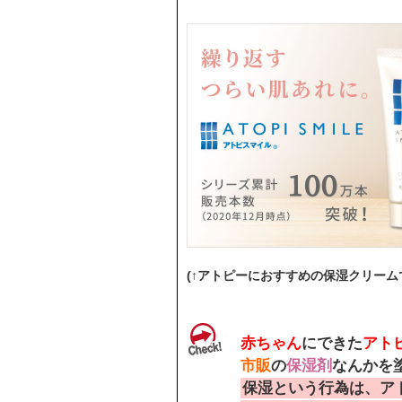
(↑アトピーにおすすめの保湿クリーム
赤ちゃん
にできた
アト
市販
の
保湿剤
なんかを
保湿という行為は、ア