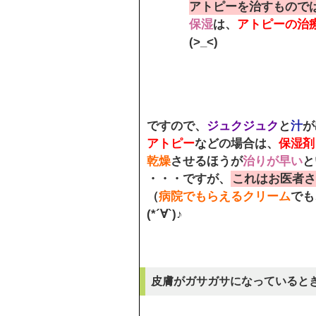
アトピーを治すもので
保湿
は、
アトピーの治
(>_<)
ですので、
ジュクジュク
と
汁
が
アトピー
などの場合は、
保湿剤
乾燥
させるほうが
治りが早い
と
・・・ですが、
これはお医者さ
（
病院でもらえるクリーム
でも
(*´∀`)♪
皮膚がガサガサになっていると