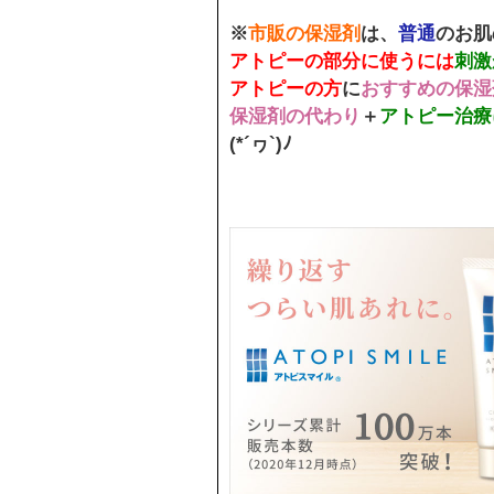
※
市販の保湿剤
は、
普通
のお肌
アトピーの部分に使うには
刺激
アトピーの方
に
おすすめの保湿
保湿剤の代わり
＋
アトピー治療
(*´ヮ`)ﾉ