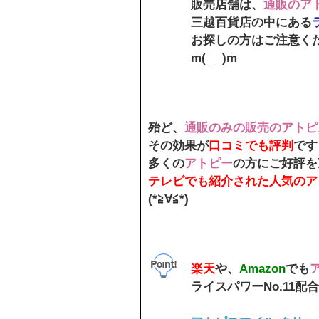
販売店舗は、
通販のア
三越百貨店の中にある
お探しの方はご注意く
m(_ _)m
殆ど、
通販のみの販売のアトピ
その効果が
口コミでも評判
です
多くの
アトピー
の方にご好評を
テレビでも紹介された人気のア
(*≧∀≦*)
楽天
や、
Amazon
でも
ライスパワーNo.11配合