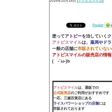
2016年10月18日
[
アトピスマイル
]
Pocket
塗って
アトピー
を治していくク
アトピスマイル
は、
薬局やドラ
一般の店舗に
市販されていない
アトピスマイルの販売店の情報
( -`ω-)b
アトピスマイル
は、通販での
公式販売店
のご利用がおすすめです
一応、三越百貨店にある
ライスパワーショップの店舗
には
市販されております