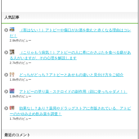
人気記事
（害はない！）アトピーや傷口がお酒を飲むと赤くなる理由はコレ
だ！
2.9k件のビュー
（こりゃもう病気！）アトピーの人に希にかさぶたを食べる癖があ
る人がいますが、その心理を解説します
2.7k件のビュー
どっちがどっち？アトピーとあせもの違いと見分け方をご紹介
1.8k件のビュー
アトピーの塗り薬・ステロイドの副作用（顔に使っちゃダメ！）
1.8k件のビュー
効果なし？あり？薬局やドラッグストアに市販されている、アトピ
ーのかゆみ止め飲み薬を調査！
1.7k件のビュー
最近のコメント