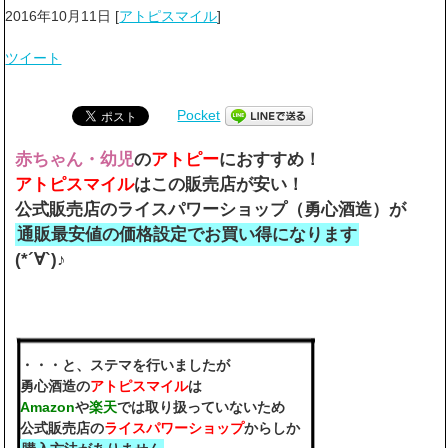
2016年10月11日
[
アトピスマイル
]
ツイート
Pocket
赤ちゃん・幼児
の
アトピー
におすすめ！
アトピスマイル
はこの販売店が安い！
公式販売店のライスパワーショップ（勇心酒造）が
通販最安値の価格設定でお買い得になります
(*´∀`)♪
・・・と、ステマを行いましたが
勇心酒造の
アトピスマイル
は
Amazon
や
楽天
では取り扱っていないため
公式販売店の
ライスパワーショップ
からしか