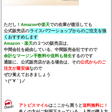
ただし！
Amazon
や
楽天
での在庫が復活しても
公式販売店の
ライスパワーショップからのご注文を強
くおすすめします
Amazon
・
楽天
の２つの販売店は、
中間会社を経由している、中間販売会社ですので
余計なマージン手数料や送料も発生
するのです
通販に、公式販売店がある場合は、その
公式からのご
注文が最安値
なので
ぜひ覚えておきましょう
ヽ(*´∀｀)ノ
アトピスマイル
はここから買うと
送料無料に！
多くの方がご利用下さっている、人気の購入方