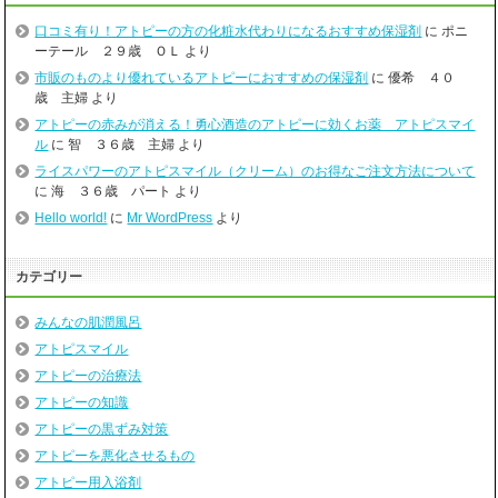
口コミ有り！アトピーの方の化粧水代わりになるおすすめ保湿剤
に
ポニ
ーテール ２９歳 ＯＬ
より
市販のものより優れているアトピーにおすすめの保湿剤
に
優希 ４０
歳 主婦
より
アトピーの赤みが消える！勇心酒造のアトピーに効くお薬 アトピスマイ
ル
に
智 ３６歳 主婦
より
ライスパワーのアトピスマイル（クリーム）のお得なご注文方法について
に
海 ３６歳 パート
より
Hello world!
に
Mr WordPress
より
カテゴリー
みんなの肌潤風呂
アトピスマイル
アトピーの治療法
アトピーの知識
アトピーの黒ずみ対策
アトピーを悪化させるもの
アトピー用入浴剤