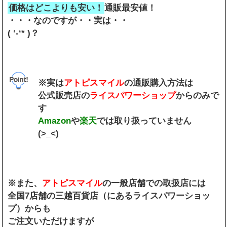
価格はどこよりも安い！
通販最安値！
・・・なのですが・・実は・・
( ‘-‘* )？
※実は
アトピスマイル
の通販購入方法は
公式販売店の
ライスパワーショップ
からのみで
す
Amazon
や
楽天
では取り扱っていません
(>_<)
※また、
アトピスマイル
の一般店舗での取扱店には
全国7店舗の三越百貨店（にあるライスパワーショッ
プ）からも
ご注文いただけますが