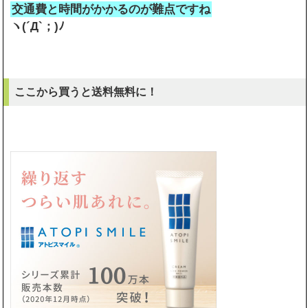
交通費と時間がかかるのが難点ですね
ヽ(´Д`；)ﾉ
ここから買うと送料無料に！