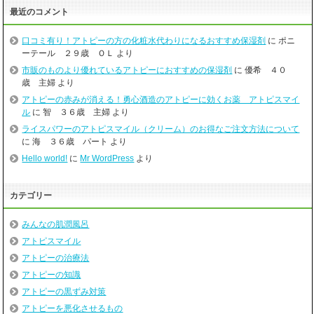
最近のコメント
口コミ有り！アトピーの方の化粧水代わりになるおすすめ保湿剤
に
ポニ
ーテール ２９歳 ＯＬ
より
市販のものより優れているアトピーにおすすめの保湿剤
に
優希 ４０
歳 主婦
より
アトピーの赤みが消える！勇心酒造のアトピーに効くお薬 アトピスマイ
ル
に
智 ３６歳 主婦
より
ライスパワーのアトピスマイル（クリーム）のお得なご注文方法について
に
海 ３６歳 パート
より
Hello world!
に
Mr WordPress
より
カテゴリー
みんなの肌潤風呂
アトピスマイル
アトピーの治療法
アトピーの知識
アトピーの黒ずみ対策
アトピーを悪化させるもの