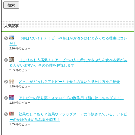
人気記事
（害はない！）アトピーや傷口がお酒を飲むと赤くなる理由はコレ
だ！
2.9k件のビュー
（こりゃもう病気！）アトピーの人に希にかさぶたを食べる癖があ
る人がいますが、その心理を解説します
2.7k件のビュー
どっちがどっち？アトピーとあせもの違いと見分け方をご紹介
1.8k件のビュー
アトピーの塗り薬・ステロイドの副作用（顔に使っちゃダメ！）
1.8k件のビュー
効果なし？あり？薬局やドラッグストアに市販されている、アトピ
ーのかゆみ止め飲み薬を調査！
1.7k件のビュー