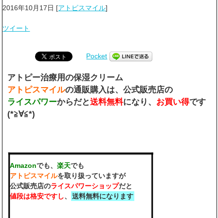
2016年10月17日
[
アトピスマイル
]
ツイート
Pocket
アトピー治療用の保湿クリーム
アトピスマイル
の通販購入は、公式販売店の
ライスパワー
からだと
送料無料
になり、
お買い得
です
(*≧∀≦*)
Amazon
でも、
楽天
でも
アトピスマイル
を取り扱っていますが
公式販売店の
ライスパワーショップ
だと
値段は格安ですし
、
送料無料になります