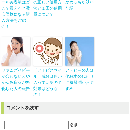
ール美容液はど
の正しい使用方
がめっちゃ効い
こで買える？激
法と１回の使用
た話
安価格になる購
量について
入方法をご紹
介！
ファムズベビー
「アトピスマイ
アトピーの人は
が合わない人や
ル」成分は何が
化粧水の代わり
かゆみ症状が悪
入っているの？
に養麗潤がおす
化した人の報告
効果はどうな
すめ
の？
コメントを残す
名前